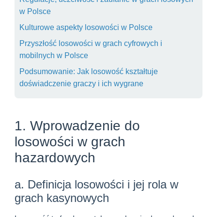
w Polsce
Kulturowe aspekty losowości w Polsce
Przyszłość losowości w grach cyfrowych i
mobilnych w Polsce
Podsumowanie: Jak losowość kształtuje
doświadczenie graczy i ich wygrane
1. Wprowadzenie do
losowości w grach
hazardowych
a. Definicja losowości i jej rola w
grach kasynowych