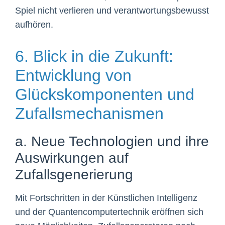
Spiel nicht verlieren und verantwortungsbewusst
aufhören.
6. Blick in die Zukunft:
Entwicklung von
Glückskomponenten und
Zufallsmechanismen
a. Neue Technologien und ihre
Auswirkungen auf
Zufallsgenerierung
Mit Fortschritten in der Künstlichen Intelligenz
und der Quantencomputertechnik eröffnen sich