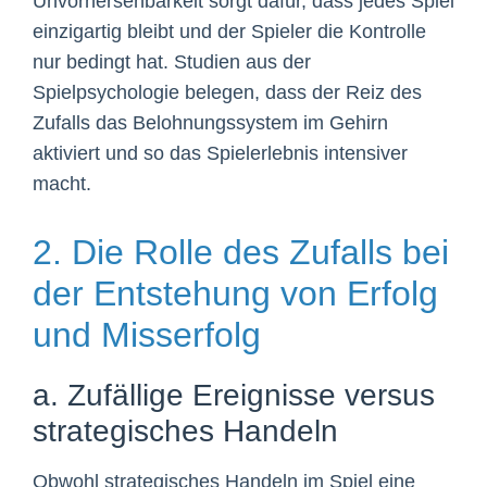
Unvorhersehbarkeit sorgt dafür, dass jedes Spiel
einzigartig bleibt und der Spieler die Kontrolle
nur bedingt hat. Studien aus der
Spielpsychologie belegen, dass der Reiz des
Zufalls das Belohnungssystem im Gehirn
aktiviert und so das Spielerlebnis intensiver
macht.
2. Die Rolle des Zufalls bei
der Entstehung von Erfolg
und Misserfolg
a. Zufällige Ereignisse versus
strategisches Handeln
Obwohl strategisches Handeln im Spiel eine