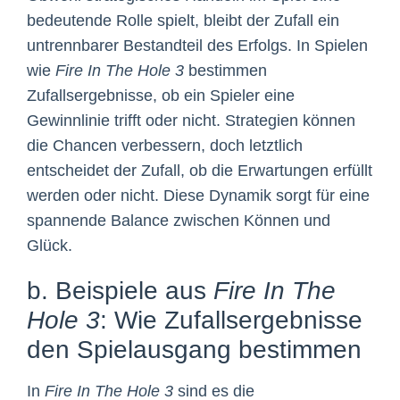
bedeutende Rolle spielt, bleibt der Zufall ein
untrennbarer Bestandteil des Erfolgs. In Spielen
wie
Fire In The Hole 3
bestimmen
Zufallsergebnisse, ob ein Spieler eine
Gewinnlinie trifft oder nicht. Strategien können
die Chancen verbessern, doch letztlich
entscheidet der Zufall, ob die Erwartungen erfüllt
werden oder nicht. Diese Dynamik sorgt für eine
spannende Balance zwischen Können und
Glück.
b. Beispiele aus
Fire In The
Hole 3
: Wie Zufallsergebnisse
den Spielausgang bestimmen
In
Fire In The Hole 3
sind es die