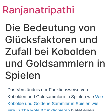
Skip
Ranjanatripathi
to
content
Die Bedeutung von
Glücksfaktoren und
Zufall bei Kobolden
und Goldsammlern in
Spielen
Das Verständnis der Funktionsweise von
Kobolden und Goldsammlern in Spielen wie
Wie
Kobolde und Goldene Sammler in Spielen wie
Fire In The Hole 3 funktionieren
bietet einen