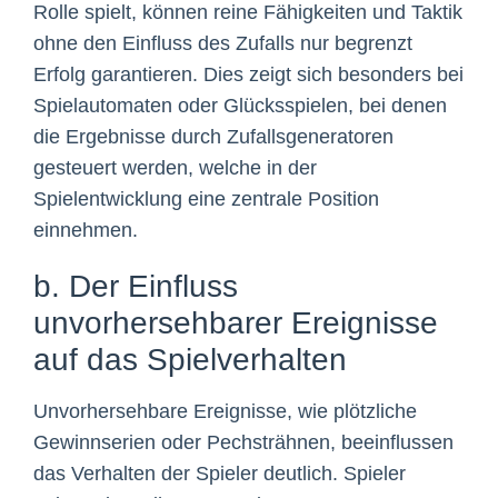
Rolle spielt, können reine Fähigkeiten und Taktik
ohne den Einfluss des Zufalls nur begrenzt
Erfolg garantieren. Dies zeigt sich besonders bei
Spielautomaten oder Glücksspielen, bei denen
die Ergebnisse durch Zufallsgeneratoren
gesteuert werden, welche in der
Spielentwicklung eine zentrale Position
einnehmen.
b. Der Einfluss
unvorhersehbarer Ereignisse
auf das Spielverhalten
Unvorhersehbare Ereignisse, wie plötzliche
Gewinnserien oder Pechsträhnen, beeinflussen
das Verhalten der Spieler deutlich. Spieler