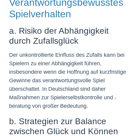
Verantwortungsbewusstes
Spielverhalten
a. Risiko der Abhängigkeit
durch Zufallsglück
Der unkontrollierte Einfluss des Zufalls kann bei
Spielern zu einer Abhängigkeit führen,
insbesondere wenn die Hoffnung auf kurzfristige
Gewinne das verantwortungsvolle Spiel
überschattet. In Deutschland sind daher
Maßnahmen zur Spielerselbstkontrolle und -
beratung von großer Bedeutung.
b. Strategien zur Balance
zwischen Glück und Können