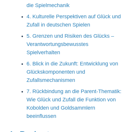
die Spielmechanik
4. Kulturelle Perspektiven auf Glück und
Zufall in deutschen Spielen
5. Grenzen und Risiken des Glücks –
Verantwortungsbewusstes
Spielverhalten
6. Blick in die Zukunft: Entwicklung von
Glückskomponenten und
Zufallsmechanismen
7. Rückbindung an die Parent-Thematik:
Wie Glück und Zufall die Funktion von
Kobolden und Goldsammlern
beeinflussen