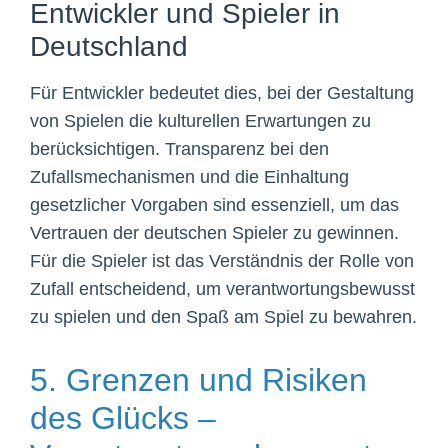
Entwickler und Spieler in
Deutschland
Für Entwickler bedeutet dies, bei der Gestaltung
von Spielen die kulturellen Erwartungen zu
berücksichtigen. Transparenz bei den
Zufallsmechanismen und die Einhaltung
gesetzlicher Vorgaben sind essenziell, um das
Vertrauen der deutschen Spieler zu gewinnen.
Für die Spieler ist das Verständnis der Rolle von
Zufall entscheidend, um verantwortungsbewusst
zu spielen und den Spaß am Spiel zu bewahren.
5. Grenzen und Risiken
des Glücks –