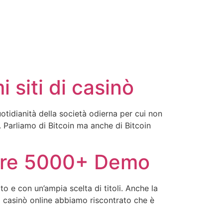
 siti di casinò
otidianità della società odierna per cui non
. Parliamo di Bitcoin ma anche di Bitcoin
care 5000+ Demo
e con un’ampia scelta di titoli. Anche la
o casinò online abbiamo riscontrato che è