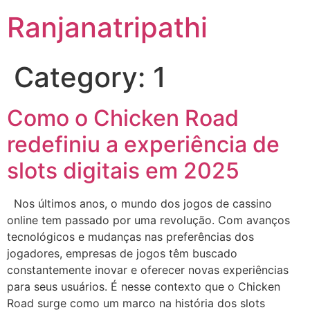
Skip
Ranjanatripathi
to
content
Category:
1
Como o Chicken Road
redefiniu a experiência de
slots digitais em 2025
Nos últimos anos, o mundo dos jogos de cassino
online tem passado por uma revolução. Com avanços
tecnológicos e mudanças nas preferências dos
jogadores, empresas de jogos têm buscado
constantemente inovar e oferecer novas experiências
para seus usuários. É nesse contexto que o Chicken
Road surge como um marco na história dos slots